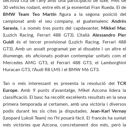
decisiva cita de l’any amb una participació de luxe. Més de
30 vehicles rodant, entre ells el ja esmentat Fran Rueda. El de
BMW Team Teo Martín
figura a la segona posició del
campionat amb el seu company, el guatemalenc
Andrés
Saravia
, i a només tres punts del capdavanter,
Mikkel Mac
(Luzich Racing, Ferrari 488 GT3). L’italià
Alessandro Pier
Guidi
és el tercer provisional (Luzich Racing, Ferrari 488
GT3). Amb un assalt programat per al dissabte i un altre el
diumenge, els aficionats podran contemplar unitats com el
Mercedes AMG GT3, el Ferrari 488 GT3, el Lamborghini
Huracan GT3, l’Audi R8 LMS i el BMW M6 GT3.
Tan o més interessant es presenta la resolució del
TCR
Europe
. Amb 9 punts d’avantatge, Mikel Azcona lidera la
classificació. El basc ha recollit excel·lents resultats en la seva
primera temporada al certamen, amb una victòria i diversos
podis durant les sis cites ja disputades.
Jean-Karl Vernay
(Leopard Lukoil Team) no l’hi posarà fàcil. El francès ha sumat
més victòries que Azcona, concretament dos més, però la