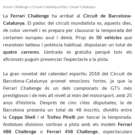
Ferrari Challenge a Circuit Catalunya//Foto: Circuit Catalunya
La
Ferrari Challenge
ha arribat al
Circuit de Barcelona-
Catalunya
. El pàdoc del circuit mundialista es, aquests dies,
de color vermell i es prepara per clausurar la temporada del
certamen europeu avui i demà. Prop de
50 vehicles
que
reuneixen bellesa i potència habitual, disputaran un total de
quatre carreres
. L’entrada és gratuïta perquè tots els
aficionats puguin presenciar l’espectacle a la pista.
La gran novetat del calendari esportiu 2018 del Circuit de
Barcelona-Catalunya promet emocions fortes, ja que la
Ferrari Challenge és un dels campionats de GT’s més
prestigiosos i de més alt nivell al món del motorsport, amb 25
anys d’història. Després de cinc cites disputades, la de
Barcelona presenta un total de 48 inscrits, dividits entre
la
Coppa Shell
i el
Trofeu Pirelli
per tancar la temporada.
Ambdues divisions sortiran a pista amb els models
Ferrari
488 Challenge
o
Ferrari 458 Challenge
, espectaculars