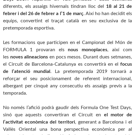
diferents, els assaigs hivernals tindran lloc del
18 al 21 de
febrer i del 26 de febrer a l’1 de març
. Així ho han decidit els
equips, convertint el traçat català en seu exclusiva de la
pretemporada esportiva.
Les formacions que participen en el Campionat del Món de
FORMULA 1 provaran els
nous monoplaces
, així com
les
noves alineacions
en pocs mesos. Durant dues setmanes,
el
Circuit
de Barcelona-Catalunya es convertirà en el
focus
de l’atenció mundial
. La pretemporada 2019 tornarà a
reforçar el seu posicionament de referent internacional,
albergant per cinquè any consecutiu els assaigs previs a la
temporada.
No només l’afició podrà gaudir dels Formula One Test Days,
sinó que aquests convertiran el
Circuit
en
el motor de
l’activitat econòmica del territori
, generant a Barcelona i el
Vallès Oriental una bona perspectiva econòmica per al