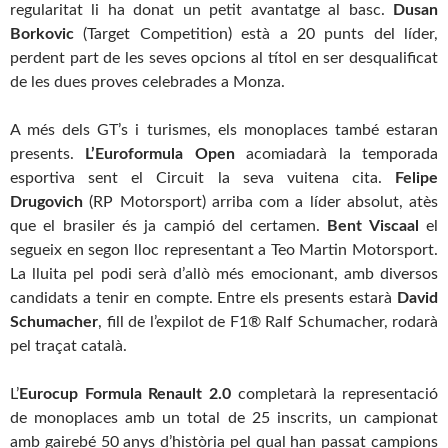
regularitat li ha donat un petit avantatge al basc.
Dusan
Borkovic
(Target Competition) està a 20 punts del líder,
perdent part de les seves opcions al títol en ser desqualificat
de les dues proves celebrades a Monza.
A més dels GT’s i turismes, els monoplaces també estaran
presents.
L’Euroformula Open
acomiadarà la temporada
esportiva sent el Circuit la seva vuitena cita.
Felipe
Drugovich
(RP Motorsport) arriba com a líder absolut, atès
que el brasiler és ja campió del certamen.
Bent Viscaal
el
segueix en segon lloc representant a Teo Martin Motorsport.
La lluita pel podi serà d’allò més emocionant, amb diversos
candidats a tenir en compte. Entre els presents estarà
David
Schumacher
, fill de l’expilot de F1® Ralf Schumacher, rodarà
pel traçat català.
L’
Eurocup Formula Renault 2.0
completarà la representació
de monoplaces amb un total de 25 inscrits, un campionat
amb gairebé 50 anys d’història pel qual han passat campions