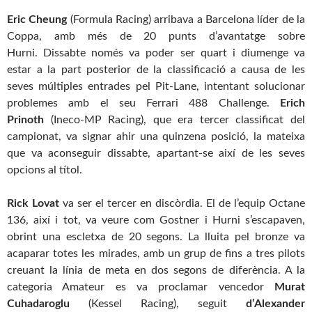
Eric Cheung
(Formula Racing) arribava a Barcelona líder de la
Coppa, amb més de 20 punts d’avantatge sobre
Hurni. Dissabte només va poder ser quart i diumenge va
estar a la part posterior de la classificació a causa de les
seves múltiples entrades pel Pit-Lane, intentant solucionar
problemes amb el seu Ferrari 488 Challenge.
Erich
Prinoth
(Ineco-MP Racing), que era tercer classificat del
campionat, va signar ahir una quinzena posició, la mateixa
que va aconseguir dissabte, apartant-se així de les seves
opcions al títol.
Rick Lovat
va ser el tercer en discòrdia. El de l’equip Octane
136, així i tot, va veure com Gostner i Hurni s’escapaven,
obrint una escletxa de 20 segons. La lluita pel bronze va
acaparar totes les mirades, amb un grup de fins a tres pilots
creuant la línia de meta en dos segons de diferència. A la
categoria Amateur es va proclamar vencedor
Murat
Cuhadaroglu
(Kessel Racing), seguit
d’Alexander