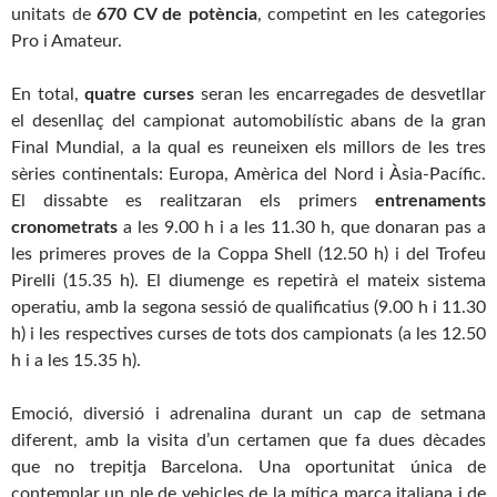
unitats de
670 CV de potència
, competint en les categories
Pro i Amateur.
En total,
quatre curses
seran les encarregades de desvetllar
el desenllaç del campionat automobilístic abans de la gran
Final Mundial, a la qual es reuneixen els millors de les tres
sèries continentals: Europa, Amèrica del Nord i Àsia-Pacífic.
El dissabte es realitzaran els primers
entrenaments
cronometrats
a les 9.00 h i a les 11.30 h, que donaran pas a
les primeres proves de la Coppa Shell (12.50 h) i del Trofeu
Pirelli (15.35 h). El diumenge es repetirà el mateix sistema
operatiu, amb la segona sessió de qualificatius (9.00 h i 11.30
h) i les respectives curses de tots dos campionats (a les 12.50
h i a les 15.35 h).
Emoció, diversió i adrenalina durant un cap de setmana
diferent, amb la visita d’un certamen que fa dues dècades
que no trepitja Barcelona. Una oportunitat única de
contemplar un ple de vehicles de la mítica marca italiana i de