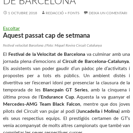
DE BARCELONA
1 OCTUBRE 2018
REDACCIÓ + FONTS
DEIXA UN COMENTARI
Escoltar
Aquest passat cap de setmana
Festival velocitat Barcelona //Foto: Miquel Rovira Circuit Catalunya
El
Festival de la Velocitat de Barcelona
va culminar amb una
jornada plena d’emocions al
Circuit de Barcelona-Catalunya
.
Els assistents van poder gaudir d’un pàdoc ple d’activitats i
propostes per a tots els públics. Un ambient distès i
divertitva ser l’escenari idoni per presenciar la clausura de la
temporada de les
Blancpain GT Series
, amb la cinquena i
última prova de l’
Endurance Cup
. Aquesta la va guanyar el
Mercedes-AMG Team Black Falcon
, mentre que dos joves
pilots del Circuit van pujar al podi (
Juncadella i Molina
) amb
els seus respectius equips. El prestigiós certamen de GT’s
venia acompanyat de molts altres campionats que també van
completar les seves respectives curses.