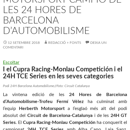
LES 24 HORES DE
BARCELONA
D’AUTOMOBILISME
12 SETEMBRE 2018
REDACCIÓ + FONTS
DEIXA UN
COMENTARI
Escoltar
I el Cupra Racing-Monlau Competición i el
24H TCE Series en les seves categories
Podi 24H Barcelona Automobilisme//Foto: Circuit Catalunya
La vintena edició de les
24 Hores de Barcelona
d’Automobilisme-Trofeu Fermí
Vélez
ha culminat amb
l’equip
Herberth Motorsport
a l’esglaó més alt del podi
absolut del
Circuit de Barcelona-Catalunya
i de les
24H GT
Series
. El
Cupra Racing-Monlau Competición
ha conquerit el
campionat
24H TCE Series
amb Alba Cano, Laia Sanz,