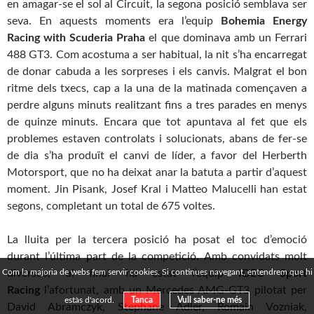
en amagar-se el sol al Circuit, la segona posició semblava ser
seva. En aquests moments era l’equip
Bohemia Energy
Racing with Scuderia Praha
el que dominava amb un Ferrari
488 GT3. Com acostuma a ser habitual, la nit s’ha encarregat
de donar cabuda a les sorpreses i els canvis. Malgrat el bon
ritme dels txecs, cap a la una de la matinada començaven a
perdre alguns minuts realitzant fins a tres parades en menys
de quinze minuts. Encara que tot apuntava al fet que els
problemes estaven controlats i solucionats, abans de fer-se
de dia s’ha produït el canvi de líder, a favor del Herberth
Motorsport, que no ha deixat anar la batuta a partir d’aquest
moment. Jin Pisank, Josef Kral i Matteo Malucelli han estat
segons, completant un total de 675 voltes.
La lluita per la tercera posició ha posat el toc d’emoció
durant l’última part de la competició. Amb convidats molt
Com la majoria de webs fem servir cookies. Si continues navegant, entendrem que hi
diversos, al final ha estat l’equip
IDEC Sport
Racing
l’afortunat, amb un Mercedes AMG-GT3 pilotat per
estàs d'acord.
Tanca
Vull saber-ne més
David Abramczyk, Stephane Adler, Romain Vozniak,