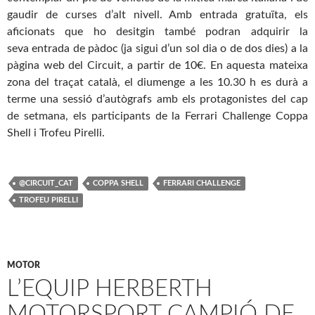
gaudir de curses d’alt nivell. Amb entrada gratuïta, els
aficionats que ho desitgin també podran adquirir la
seva entrada de pàdoc (ja sigui d’un sol dia o de dos dies) a la
pàgina web del Circuit, a partir de 10€. En aquesta mateixa
zona del traçat català, el diumenge a les 10.30 h es durà a
terme una sessió d’autògrafs amb els protagonistes del cap
de setmana, els participants de la Ferrari Challenge Coppa
Shell i Trofeu Pirelli.
@CIRCUIT_CAT
COPPA SHELL
FERRARI CHALLENGE
TROFEU PIRELLI
MOTOR
L’EQUIP HERBERTH
MOTORSPORT CAMPIÓ DE