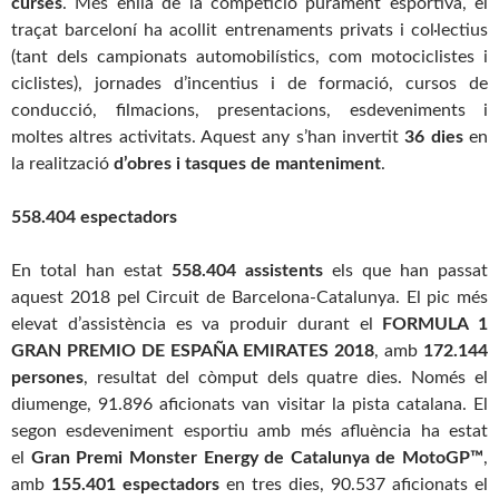
curses
. Més enllà de la competició purament esportiva, el
traçat barceloní ha acollit entrenaments privats i col·lectius
(tant dels campionats automobilístics, com motociclistes i
ciclistes), jornades d’incentius i de formació, cursos de
conducció, filmacions, presentacions, esdeveniments i
moltes altres activitats. Aquest any s’han invertit
36 dies
en
la realització
d’obres i tasques de manteniment
.
558.404 espectadors
En total han estat
558.404 assistents
els que han passat
aquest 2018 pel
Circuit
de
Barcelona
-Catalunya. El pic més
elevat d’assistència es va produir durant el
FORMULA 1
GRAN PREMIO DE ESPAÑA EMIRATES 2018
, amb
172.144
persones
, resultat del còmput dels quatre dies. Només el
diumenge, 91.896 aficionats van visitar la pista catalana. El
segon esdeveniment esportiu amb més afluència ha estat
el
Gran Premi Monster Energy de Catalunya de MotoGP™
,
amb
155.401 espectadors
en tres dies, 90.537 aficionats el