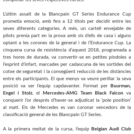
L’últim assalt de la Blancpain GT Series Endurance Cup
prometia emoció, amb fins a 12 títols per decidir entre les
seves diferents categories. A més, un cartell envejable de
pilots prenia part en la prova amb sis d’ells de casa i alguns
optant a les corones de la general i de l’Endurance Cup. La
cinquena cursa de resistència d’aquest 2018, programada a
tres hores de durada, va convertir-se en petites píndoles a
l’esprint d’infart, marcades per cadascuna de les sortides del
cotxe de seguretat i la consegüent reducció de les distàncies
entre els participants. El que menys va veure perillar la seva
posició va ser l’equip capdavanter. Format per
Buurman,
Engel i Stolz
, el
Mercedes-AMG Team Black Falcon
va
conquerir l’or després d’haver-se adjudicat la ‘pole position’
al matí. Els de Mercedes es van coronar vencedors de la
classificació general de les Blancpain GT Series.
A la primera meitat de la cursa, l’equip
Belgian Audi Club