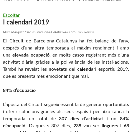
4 GENER 2019
REDACCIÓ + FONTS
DEIXA UN COMENTARI
Escoltar
I calendari 2019
Marc Marquez Circuit Barcelona-Catalunya// Foto: Toni Rovira
El
Circuit
de
Barcelona
-Catalunya ha fet balanç de l’any,
després d’una altra temporada al màxim rendiment i amb
una
elevada ocupació
, en molts casos registrant més d’una
activitat diària gràcies a la polivalència de les instal·lacions.
També ha revelat les
novetats del calendari
esportiu 2019,
que es presenta més emocionant que mai.
84% d’ocupació
L’aposta del
Circuit
segueix essent la de generar oportunitats
i oferir solucions gràcies als seus espais i per això tanca la
temporada un total de
307 dies d’activitat
i un
84%
d’ocupació
. D’aquests 307 dies,
239
van ser
lloguers
i
68