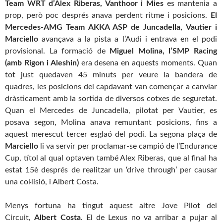
Team WRT d’Alex Riberas, Vanthoor i Mies
es mantenia a
prop, però poc després anava perdent ritme i posicions.
El
Mercedes-AMG Team AKKA ASP de Juncadella, Vautier i
Marciello
avançava a la pista a l’Audi i entrava en el podi
provisional. La formació de
Miguel Molina, l’SMP Racing
(amb Rigon i Aleshin)
era desena en aquests moments. Quan
tot just quedaven 45 minuts per veure la bandera de
quadres, les posicions del capdavant van començar a canviar
dràsticament amb la sortida de diversos cotxes de seguretat.
Quan el Mercedes de Juncadella, pilotat per Vautier, es
posava segon, Molina anava remuntant posicions, fins a
aquest merescut tercer esglaó del podi. La segona plaça de
Marciello
li va servir per proclamar-se campió de l’Endurance
Cup, títol al qual optaven també Alex Riberas, que al final ha
estat 15è després de realitzar un ‘drive through’ per causar
una col·lisió, i Albert Costa.
Menys fortuna ha tingut aquest altre Jove Pilot del
Circuit,
Albert Costa
. El de Lexus no va arribar a pujar al