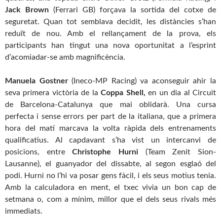
Jack Brown
(Ferrari GB) forçava la sortida del cotxe de
seguretat. Quan tot semblava decidit, les distàncies s’han
reduït de nou. Amb el rellançament de la prova, els
participants han tingut una nova oportunitat a l’esprint
d’acomiadar-se amb magnificència.
Manuela Gostner
(Ineco-MP Racing) va aconseguir ahir la
seva primera victòria de la
Coppa Shell,
en un dia al Circuit
de Barcelona-Catalunya que mai oblidarà. Una cursa
perfecta i sense errors per part de la italiana, que a primera
hora del matí marcava la volta ràpida dels entrenaments
qualificatius. Al capdavant s’ha vist un intercanvi de
posicions, entre
Christophe Hurni
(Team Zenit Sion-
Lausanne), el guanyador del dissabte, al segon esglaó del
podi. Hurni no l’hi va posar gens fàcil, i els seus motius tenia.
Amb la calculadora en ment, el txec vivia un bon cap de
setmana o, com a mínim, millor que el dels seus rivals més
immediats.