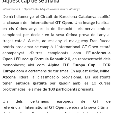
Aquest cap de setmana
International GT Open// Foto: Miquel Rovira Circuit Catalunya
Demà i diumenge, el Circuit de Barcelona-Catalunya acollirà
la clausura de
l’International GT Open
. Una imatge habitual
en els últims anys es la de l’emoció i els nervis amb el
campionat per decidir en la seva última prova de l’any al
traçat català. A més, aquest any, el malagueny Fran Rueda
podria proclamar-se campió. L’International GT Open estarà
acompanyat d’altres campionats com
l’Euroformula
Open
i
l’Eurocup Formula Renault 2.0
, en representació dels
monoplaces; així com
Alpine ELF Europa Cup
i
TCR
Europe
com a certàmens de turismes. En aquest últim,
Mikel
Azcona
lidera la classificació provisional. Els assistents
tenen
entrada gratuïta
per gaudir amb les 10 curses
programades i els
més de 100 participants
presents.
Un dels certàmens europeus de GT de
referència,
l’International GT Open,
celebrarà la seva última i