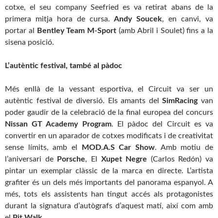
cotxe, el seu company Seefried es va retirat abans de la
primera mitja hora de cursa.
Andy Soucek
, en canvi, va
portar al
Bentley Team M-Sport
(amb Abril i Soulet) fins a la
sisena posició.
L’autèntic festival, també al pàdoc
Més enllà de la vessant esportiva, el Circuit va ser un
autèntic festival de diversió. Els amants del
SimRacing
van
poder gaudir de la celebració de la final europea del concurs
Nissan GT Academy Program
. El pàdoc del Circuit es va
convertir en un aparador de cotxes modificats i de creativitat
sense límits, amb el
MOD.A.S Car Show
. Amb motiu de
l’aniversari de
Porsche
, El
Xupet Negre
(Carlos Redón) va
pintar un exemplar clàssic de la marca en directe. L’artista
grafiter és un dels més importants del panorama espanyol. A
més, tots els assistents han tingut accés als protagonistes
durant la signatura d’autògrafs d’aquest matí, així com amb
el
Pit Walk
.