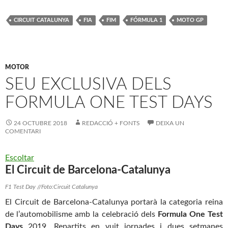
CIRCUIT CATALUNYA
FIA
FIM
FÓRMULA 1
MOTO GP
MOTOR
SEU EXCLUSIVA DELS
FORMULA ONE TEST DAYS
24 OCTUBRE 2018
REDACCIÓ + FONTS
DEIXA UN
COMENTARI
Escoltar
El
Circuit
de Barcelona-Catalunya
F1 Test Day //Foto:Circuit Catalunya
El
Circuit
de Barcelona-Catalunya portarà la categoria reina
de l’automobilisme amb la celebració dels
Formula One Test
Days
2019. Repartits en vuit jornades i dues setmanes