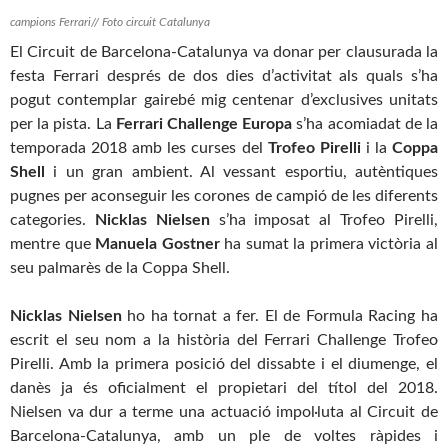
campions Ferrari// Foto circuit Catalunya
El Circuit de Barcelona-Catalunya va donar per clausurada la
festa Ferrari després de dos dies d’activitat als quals s’ha
pogut contemplar gairebé mig centenar d’exclusives unitats
per la pista. La
Ferrari
Challenge Europa
s’ha acomiadat de la
temporada 2018 amb les curses del
Trofeo Pirelli
i la
Coppa
Shell
i un gran ambient. Al vessant esportiu, autèntiques
pugnes per aconseguir les corones de campió de les diferents
categories.
Nicklas Nielsen
s’ha imposat al Trofeo Pirelli,
mentre que
Manuela Gostner
ha sumat la primera victòria al
seu palmarès de la Coppa Shell.
Nicklas Nielsen
ho ha tornat a fer. El de Formula Racing ha
escrit el seu nom a la història del Ferrari Challenge Trofeo
Pirelli. Amb la primera posició del dissabte i el diumenge, el
danès ja és oficialment el propietari del títol del 2018.
Nielsen va dur a terme una actuació impol·luta al Circuit de
Barcelona-Catalunya, amb un ple de voltes ràpides i