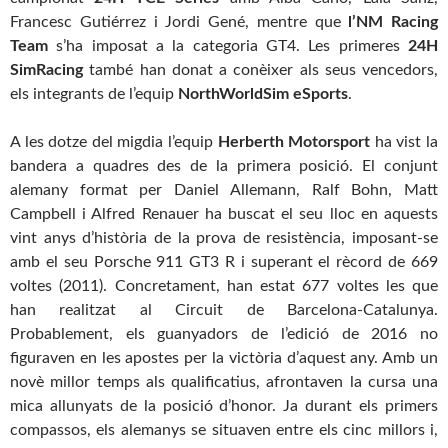
Francesc Gutiérrez i Jordi Gené, mentre que
l’NM Racing
Team
s’ha imposat a la categoria GT4. Les primeres
24H
SimRacing
també han donat a conèixer als seus vencedors,
els integrants de l’equip
NorthWorldSim eSports
.
A les dotze del migdia l’equip
Herberth Motorsport
ha vist la
bandera a quadres des de la primera posició. El conjunt
alemany format per Daniel Allemann, Ralf Bohn, Matt
Campbell i Alfred Renauer ha buscat el seu lloc en aquests
vint anys d’història de la prova de resistència, imposant-se
amb el seu Porsche 911 GT3 R i superant el rècord de 669
voltes (2011). Concretament, han estat 677 voltes les que
han realitzat al Circuit de Barcelona-Catalunya.
Probablement, els guanyadors de l’edició de 2016 no
figuraven en les apostes per la victòria d’aquest any. Amb un
novè millor temps als qualificatius, afrontaven la cursa una
mica allunyats de la posició d’honor. Ja durant els primers
compassos, els alemanys se situaven entre els cinc millors i,