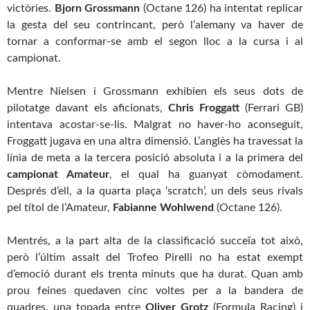
victòries.
Bjorn Grossmann
(Octane 126) ha intentat replicar
la gesta del seu contrincant, però l’alemany va haver de
tornar a conformar-se amb el segon lloc a la cursa i al
campionat.
Mentre Nielsen i Grossmann exhibien els seus dots de
pilotatge davant els aficionats,
Chris Froggatt
(Ferrari GB)
intentava acostar-se-lis. Malgrat no haver-ho aconseguit,
Froggatt jugava en una altra dimensió. L’anglès ha travessat la
línia de meta a la tercera posició absoluta i a la primera del
campionat Amateur
, el qual ha guanyat còmodament.
Després d’ell, a la quarta plaça ‘scratch’, un dels seus rivals
pel títol de l’Amateur,
Fabianne Wohlwend
(Octane 126).
Mentrés, a la part alta de la classificació succeïa tot això,
però l’últim assalt del Trofeo Pirelli no ha estat exempt
d’emoció durant els trenta minuts que ha durat. Quan amb
prou feines quedaven cinc voltes per a la bandera de
quadres, una topada entre
O
liver Grotz
(Formula Racing) i