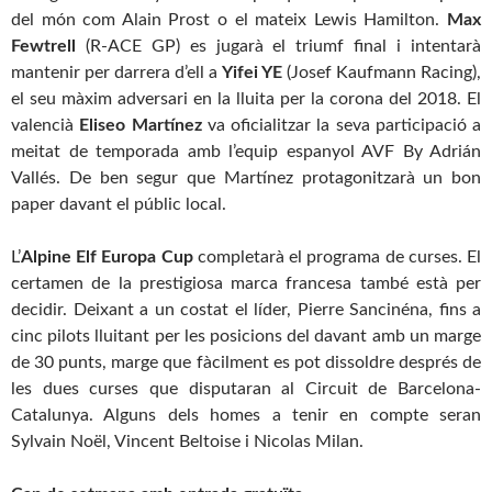
del món com Alain Prost o el mateix Lewis Hamilton.
Max
Fewtrell
(R-ACE GP) es jugarà el triumf final i intentarà
mantenir per darrera d’ell a
Yifei YE
(Josef Kaufmann Racing),
el seu màxim adversari en la lluita per la corona del 2018. El
valencià
Eliseo Martínez
va oficialitzar la seva participació a
meitat de temporada amb l’equip espanyol AVF By Adrián
Vallés. De ben segur que Martínez protagonitzarà un bon
paper davant el públic local.
L’
Alpine Elf Europa Cup
completarà el programa de curses. El
certamen de la prestigiosa marca francesa també està per
decidir. Deixant a un costat el líder, Pierre Sancinéna, fins a
cinc pilots lluitant per les posicions del davant amb un marge
de 30 punts, marge que fàcilment es pot dissoldre després de
les dues curses que disputaran al Circuit de Barcelona-
Catalunya. Alguns dels homes a tenir en compte seran
Sylvain Noël, Vincent Beltoise i Nicolas Milan.