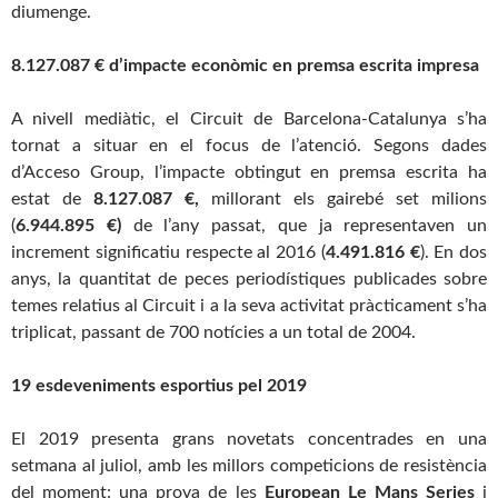
diumenge.
8.127.087
€
d’impacte econòmic en premsa escrita impresa
A nivell mediàtic, el
Circuit
de
Barcelona
-Catalunya s’ha
tornat a situar en el focus de l’atenció. Segons dades
d’Acceso Group, l’impacte obtingut en premsa escrita ha
estat de
8.127.087
€
,
millorant els gairebé set milions
(
6.944.895
€
)
de l’any passat, que ja representaven un
increment significatiu respecte al 2016 (
4.491.816
€
). En dos
anys, la quantitat de peces periodístiques publicades sobre
temes relatius al
Circuit
i a la seva activitat pràcticament s’ha
triplicat, passant de 700 notícies a un total de 2004.
19 esdeveniments esportius pel 2019
El 2019 presenta grans novetats concentrades en una
setmana al juliol, amb les millors competicions de resistència
del moment: una prova de les
European Le Mans Series
i