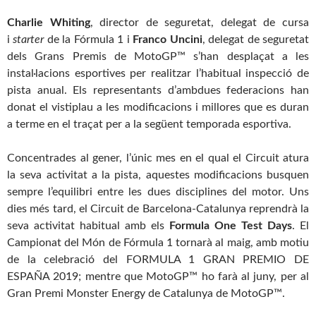
Charlie Whiting
, director de seguretat, delegat de cursa
i
starter
de la Fórmula 1 i
Franco Uncini
, delegat de seguretat
dels Grans Premis de MotoGP™ s’han desplaçat a les
instal·lacions esportives per realitzar l’habitual inspecció de
pista anual. Els representants d’ambdues federacions han
donat el vistiplau a les modificacions i millores que es duran
a terme en el traçat per a la següent temporada esportiva.
Concentrades al gener, l’únic mes en el qual el
Circuit
atura
la seva activitat a la pista, aquestes modificacions busquen
sempre l’equilibri entre les dues disciplines del motor. Uns
dies més tard, el
Circuit
de Barcelona-Catalunya reprendrà la
seva activitat habitual amb els
Formula One Test Days
. El
Campionat del Món de Fórmula 1 tornarà al maig, amb motiu
de la celebració del FORMULA 1 GRAN PREMIO DE
ESPAÑA 2019; mentre que MotoGP™ ho farà al juny, per al
Gran Premi Monster Energy de Catalunya de MotoGP™.