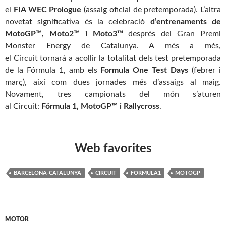
el
FIA WEC Prologue
(assaig oficial de pretemporada). L’altra
novetat significativa és la celebració
d’entrenaments de
MotoGP™, Moto2™ i Moto3™
després del Gran Premi
Monster Energy de Catalunya. A més a més,
el
Circuit
tornarà a acollir la totalitat dels test pretemporada
de la Fórmula 1, amb els
Formula One Test Days
(febrer i
març), així com dues jornades més d’assaigs al maig.
Novament, tres campionats del món s’aturen
al
Circuit
:
Fórmula 1, MotoGP™ i Rallycross
.
Web favorites
BARCELONA-CATALUNYA
CIRCUIT
FORMULA1
MOTOGP
MOTOR