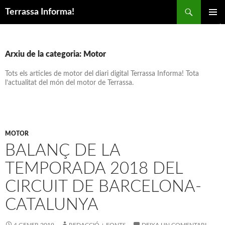
Cerca
Terrassa Informa!
VÉS AL CONTINGUT
MENÚ
PRINCIP
Arxiu de la categoria: Motor
Tots els articles de motor del diari digital Terrassa Informa! Tota
l’actualitat del món del motor de Terrassa.
MOTOR
BALANÇ DE LA
TEMPORADA 2018 DEL
CIRCUIT DE BARCELONA-
CATALUNYA