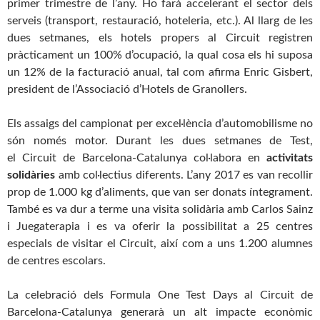
primer trimestre de l’any. Ho farà accelerant el sector dels
serveis (transport, restauració, hoteleria, etc.). Al llarg de les
dues setmanes, els hotels propers al
Circuit
registren
pràcticament un 100% d’ocupació, la qual cosa els hi suposa
un 12% de la facturació anual, tal com afirma Enric Gisbert,
president de l’Associació d’Hotels de Granollers.
Els assaigs del campionat per excel·lència d’automobilisme no
són només motor. Durant les dues setmanes de Test,
el
Circuit
de Barcelona-Catalunya col·labora en
activitats
solidàries
amb col·lectius diferents. L’any 2017 es van recollir
prop de 1.000 kg d’aliments, que van ser donats íntegrament.
També es va dur a terme una visita solidària amb Carlos Sainz
i Juegaterapia i es va oferir la possibilitat a 25 centres
especials de visitar el
Circuit
, així com a uns 1.200 alumnes
de centres escolars.
La celebració dels Formula One Test Days al
Circuit
de
Barcelona-Catalunya generarà un alt impacte econòmic